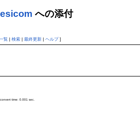
esicom
への添付
一覧
|
検索
|
最終更新
|
ヘルプ
]
onvert time: 0.001 sec.