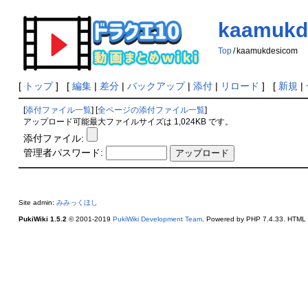
kaamukd
Top
/
kaamukdesicom
[
トップ
] [
編集
|
差分
|
バックアップ
|
添付
|
リロード
] [
新規
|
[
添付ファイル一覧
] [
全ページの添付ファイル一覧
]
アップロード可能最大ファイルサイズは 1,024KB です。
添付ファイル:
管理者パスワード:
Site admin:
みみっくほし
PukiWiki 1.5.2
© 2001-2019
PukiWiki Development Team
. Powered by PHP 7.4.33. HTML c