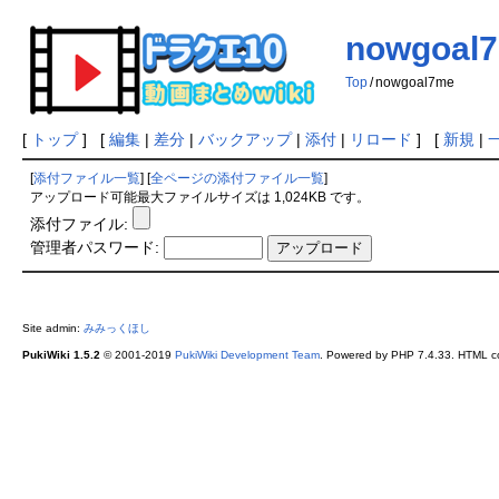
nowgoal
Top
/
nowgoal7me
[
トップ
] [
編集
|
差分
|
バックアップ
|
添付
|
リロード
] [
新規
|
[
添付ファイル一覧
] [
全ページの添付ファイル一覧
]
アップロード可能最大ファイルサイズは 1,024KB です。
添付ファイル:
管理者パスワード:
Site admin:
みみっくほし
PukiWiki 1.5.2
© 2001-2019
PukiWiki Development Team
. Powered by PHP 7.4.33. HTML co