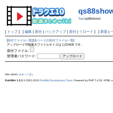
qs88sho
Top
/
qs88show1
[
トップ
] [
編集
|
差分
|
バックアップ
|
添付
|
リロード
] [
新規
|
[
添付ファイル一覧
] [
全ページの添付ファイル一覧
]
アップロード可能最大ファイルサイズは 1,024KB です。
添付ファイル:
管理者パスワード:
Site admin:
みみっくほし
PukiWiki 1.5.2
© 2001-2019
PukiWiki Development Team
. Powered by PHP 7.4.33. HTML co