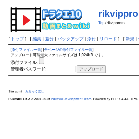
rikvippr
Top
/
rikvipprome
[
トップ
] [
編集
|
差分
|
バックアップ
|
添付
|
リロード
] [
新規
|
[
添付ファイル一覧
] [
全ページの添付ファイル一覧
]
アップロード可能最大ファイルサイズは 1,024KB です。
添付ファイル:
管理者パスワード:
Site admin:
みみっくほし
PukiWiki 1.5.2
© 2001-2019
PukiWiki Development Team
. Powered by PHP 7.4.33. HTML c