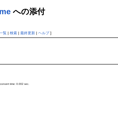
ome
への添付
一覧
|
検索
|
最終更新
|
ヘルプ
]
onvert time: 0.002 sec.