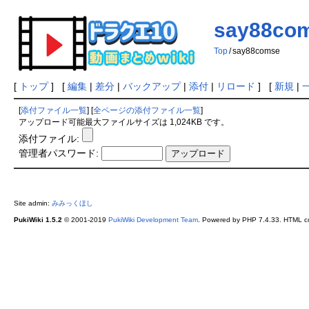
say88co
Top
/
say88comse
[
トップ
] [
編集
|
差分
|
バックアップ
|
添付
|
リロード
] [
新規
|
[
添付ファイル一覧
] [
全ページの添付ファイル一覧
]
アップロード可能最大ファイルサイズは 1,024KB です。
添付ファイル:
管理者パスワード:
Site admin:
みみっくほし
PukiWiki 1.5.2
© 2001-2019
PukiWiki Development Team
. Powered by PHP 7.4.33. HTML co