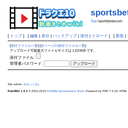
sportsbe
Top
/
sportsbetarcom
[
トップ
] [
編集
|
差分
|
バックアップ
|
添付
|
リロード
] [
新規
|
[
添付ファイル一覧
] [
全ページの添付ファイル一覧
]
アップロード可能最大ファイルサイズは 1,024KB です。
添付ファイル:
管理者パスワード:
Site admin:
みみっくほし
PukiWiki 1.5.2
© 2001-2019
PukiWiki Development Team
. Powered by PHP 7.4.33. HTML c