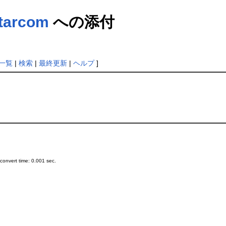
tarcom
への添付
一覧
|
検索
|
最終更新
|
ヘルプ
]
onvert time: 0.001 sec.