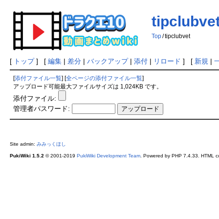
tipclubve
Top
/
tipclubvet
[
トップ
] [
編集
|
差分
|
バックアップ
|
添付
|
リロード
] [
新規
|
[
添付ファイル一覧
] [
全ページの添付ファイル一覧
]
アップロード可能最大ファイルサイズは 1,024KB です。
添付ファイル:
管理者パスワード:
Site admin:
みみっくほし
PukiWiki 1.5.2
© 2001-2019
PukiWiki Development Team
. Powered by PHP 7.4.33. HTML co