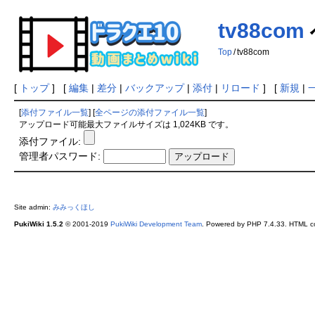
tv88com
Top
/
tv88com
[
トップ
] [
編集
|
差分
|
バックアップ
|
添付
|
リロード
] [
新規
|
[
添付ファイル一覧
] [
全ページの添付ファイル一覧
]
アップロード可能最大ファイルサイズは 1,024KB です。
添付ファイル:
管理者パスワード:
Site admin:
みみっくほし
PukiWiki 1.5.2
© 2001-2019
PukiWiki Development Team
. Powered by PHP 7.4.33. HTML co