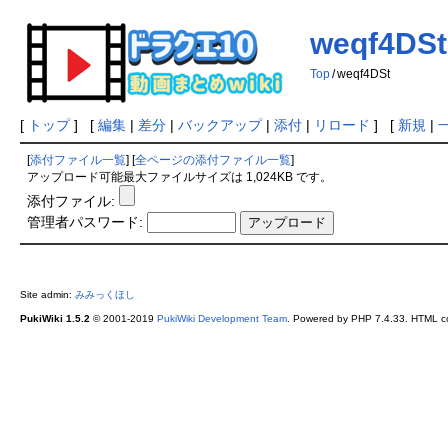
weqf4DSt
Top
/
weqf4DSt
[
トップ
] [
編集
|
差分
|
バックアップ
|
添付
|
リロード
] [
新規
|
[
添付ファイル一覧
] [
全ページの添付ファイル一覧
]
アップロード可能最大ファイルサイズは 1,024KB です。
添付ファイル:
管理者パスワード:
Site admin:
みみっくほし
PukiWiki 1.5.2
© 2001-2019
PukiWiki Development Team
. Powered by PHP 7.4.33. HTML co