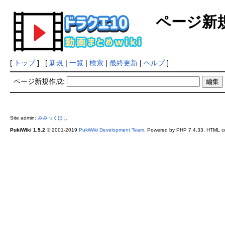
ページ新
[
トップ
] [
新規
|
一覧
|
検索
|
最終更新
|
ヘルプ
]
ページ新規作成:
Site admin:
みみっくほし
PukiWiki 1.5.2
© 2001-2019
PukiWiki Development Team
. Powered by PHP 7.4.33. HTML co