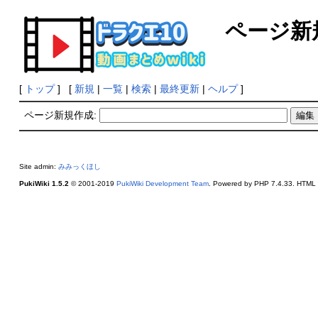
ページ新
[
トップ
] [
新規
|
一覧
|
検索
|
最終更新
|
ヘルプ
]
ページ新規作成:
Site admin:
みみっくほし
PukiWiki 1.5.2
© 2001-2019
PukiWiki Development Team
. Powered by PHP 7.4.33. HTML c