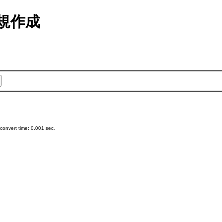
規作成
onvert time: 0.001 sec.