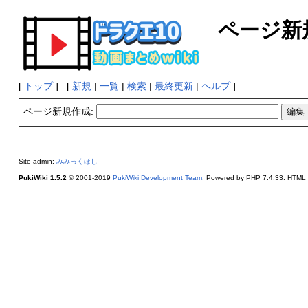
ページ新
[
トップ
] [
新規
|
一覧
|
検索
|
最終更新
|
ヘルプ
]
ページ新規作成:
Site admin:
みみっくほし
PukiWiki 1.5.2
© 2001-2019
PukiWiki Development Team
. Powered by PHP 7.4.33. HTML c