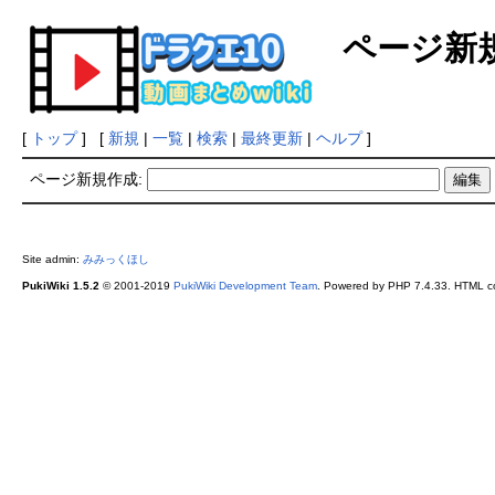
ページ新
[
トップ
] [
新規
|
一覧
|
検索
|
最終更新
|
ヘルプ
]
ページ新規作成:
Site admin:
みみっくほし
PukiWiki 1.5.2
© 2001-2019
PukiWiki Development Team
. Powered by PHP 7.4.33. HTML co