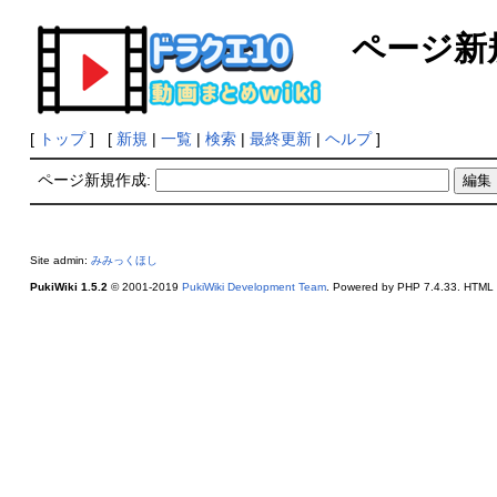
ページ新
[
トップ
] [
新規
|
一覧
|
検索
|
最終更新
|
ヘルプ
]
ページ新規作成:
Site admin:
みみっくほし
PukiWiki 1.5.2
© 2001-2019
PukiWiki Development Team
. Powered by PHP 7.4.33. HTML c