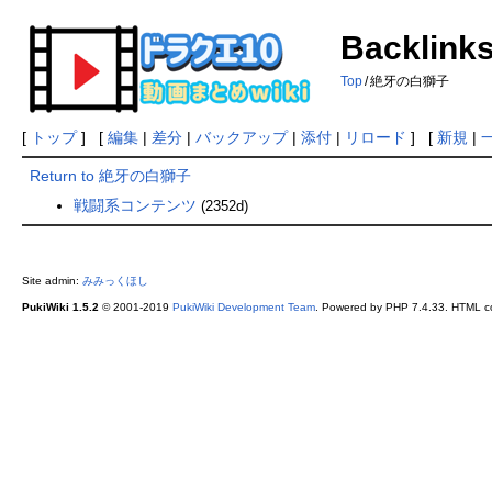
Backlin
Top
/
絶牙の白獅子
[
トップ
] [
編集
|
差分
|
バックアップ
|
添付
|
リロード
] [
新規
|
Return to 絶牙の白獅子
戦闘系コンテンツ
(2352d)
Site admin:
みみっくほし
PukiWiki 1.5.2
© 2001-2019
PukiWiki Development Team
. Powered by PHP 7.4.33. HTML co