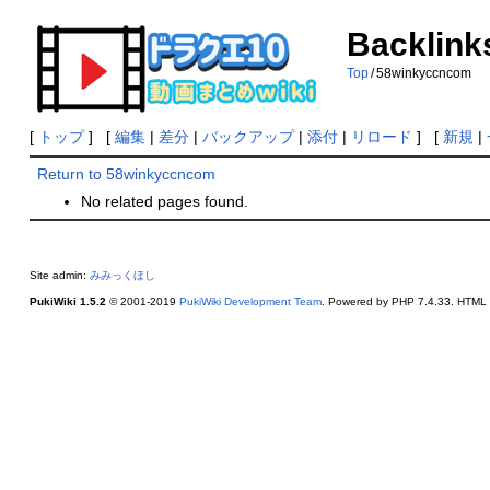
Backlink
Top
/
58winkyccncom
[
トップ
] [
編集
|
差分
|
バックアップ
|
添付
|
リロード
] [
新規
|
Return to 58winkyccncom
No related pages found.
Site admin:
みみっくほし
PukiWiki 1.5.2
© 2001-2019
PukiWiki Development Team
. Powered by PHP 7.4.33. HTML c