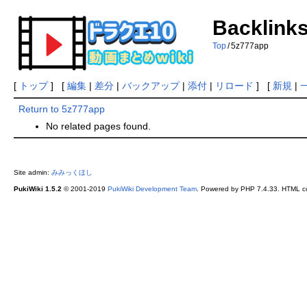
Backlinks
Top
/
5z777app
[
トップ
] [
編集
|
差分
|
バックアップ
|
添付
|
リロード
] [
新規
|
Return to 5z777app
No related pages found.
Site admin:
みみっくほし
PukiWiki 1.5.2
© 2001-2019
PukiWiki Development Team
. Powered by PHP 7.4.33. HTML co