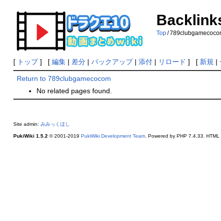
Backlink
Top
/
789clubgamecoc
[
トップ
] [
編集
|
差分
|
バックアップ
|
添付
|
リロード
] [
新規
|
Return to 789clubgamecocom
No related pages found.
Site admin:
みみっくほし
PukiWiki 1.5.2
© 2001-2019
PukiWiki Development Team
. Powered by PHP 7.4.33. HTML c