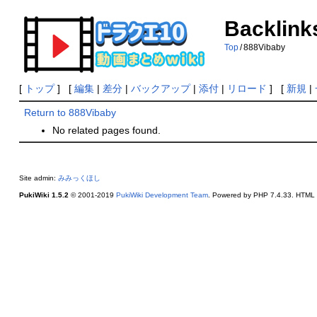
Backlink
Top
/
888Vibaby
[
トップ
] [
編集
|
差分
|
バックアップ
|
添付
|
リロード
] [
新規
|
Return to 888Vibaby
No related pages found.
Site admin:
みみっくほし
PukiWiki 1.5.2
© 2001-2019
PukiWiki Development Team
. Powered by PHP 7.4.33. HTML c