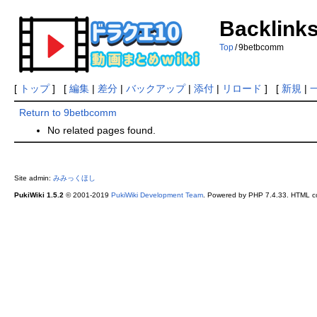
Backlink
Top
/
9betbcomm
[
トップ
] [
編集
|
差分
|
バックアップ
|
添付
|
リロード
] [
新規
|
Return to 9betbcomm
No related pages found.
Site admin:
みみっくほし
PukiWiki 1.5.2
© 2001-2019
PukiWiki Development Team
. Powered by PHP 7.4.33. HTML co