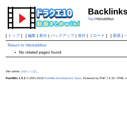
Backlinks
Top
/
Hitclub68us
[
トップ
] [
編集
|
差分
|
バックアップ
|
添付
|
リロード
] [
新規
|
Return to Hitclub68us
No related pages found.
Site admin:
みみっくほし
PukiWiki 1.5.2
© 2001-2019
PukiWiki Development Team
. Powered by PHP 7.4.33. HTML co