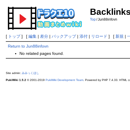
Backlinks
Top
/
Jun88infovn
[
トップ
] [
編集
|
差分
|
バックアップ
|
添付
|
リロード
] [
新規
|
Return to Jun88infovn
No related pages found.
Site admin:
みみっくほし
PukiWiki 1.5.2
© 2001-2019
PukiWiki Development Team
. Powered by PHP 7.4.33. HTML co