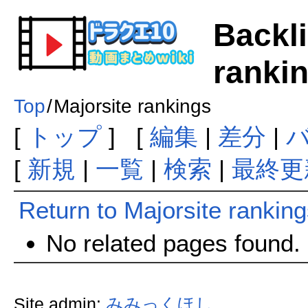
Backli
ranki
Top
/
Majorsite rankings
[
トップ
] [
編集
|
差分
|
[
新規
|
一覧
|
検索
|
最終更
Return to Majorsite rankin
No related pages found.
Site admin:
みみっくほし