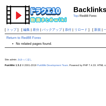
Backlinks
Top
/
Red88 Forex
[
トップ
] [
編集
|
差分
|
バックアップ
|
添付
|
リロード
] [
新規
|
Return to Red88 Forex
No related pages found.
Site admin:
みみっくほし
PukiWiki 1.5.2
© 2001-2019
PukiWiki Development Team
. Powered by PHP 7.4.33. HTML co