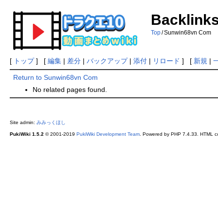
Backlink
Top
/
Sunwin68vn Com
[
トップ
] [
編集
|
差分
|
バックアップ
|
添付
|
リロード
] [
新規
|
Return to Sunwin68vn Com
No related pages found.
Site admin:
みみっくほし
PukiWiki 1.5.2
© 2001-2019
PukiWiki Development Team
. Powered by PHP 7.4.33. HTML co