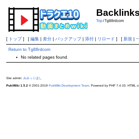
Backlinks
Top
/
Tg88rdcom
[
トップ
] [
編集
|
差分
|
バックアップ
|
添付
|
リロード
] [
新規
|
Return to Tg88rdcom
No related pages found.
Site admin:
みみっくほし
PukiWiki 1.5.2
© 2001-2019
PukiWiki Development Team
. Powered by PHP 7.4.33. HTML co