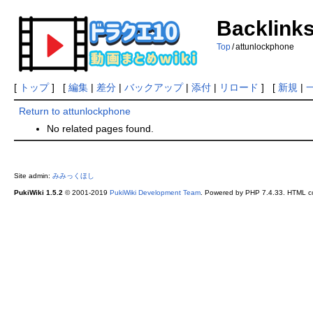
Backlinks
Top
/
attunlockphone
[
トップ
] [
編集
|
差分
|
バックアップ
|
添付
|
リロード
] [
新規
|
Return to attunlockphone
No related pages found.
Site admin:
みみっくほし
PukiWiki 1.5.2
© 2001-2019
PukiWiki Development Team
. Powered by PHP 7.4.33. HTML co