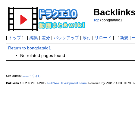
Backlinks
Top
/
bongdataio1
[
トップ
] [
編集
|
差分
|
バックアップ
|
添付
|
リロード
] [
新規
|
Return to bongdataio1
No related pages found.
Site admin:
みみっくほし
PukiWiki 1.5.2
© 2001-2019
PukiWiki Development Team
. Powered by PHP 7.4.33. HTML co