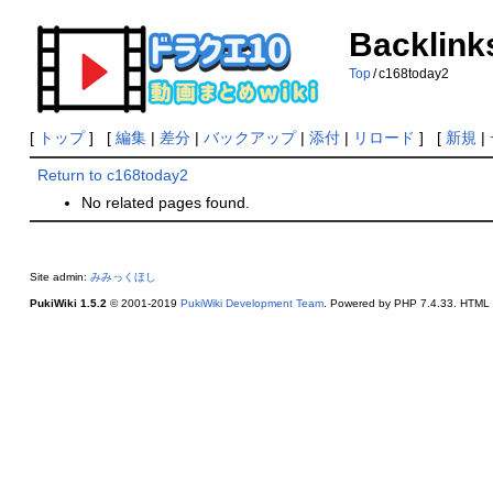
Backlink
Top
/
c168today2
[
トップ
] [
編集
|
差分
|
バックアップ
|
添付
|
リロード
] [
新規
|
Return to c168today2
No related pages found.
Site admin:
みみっくほし
PukiWiki 1.5.2
© 2001-2019
PukiWiki Development Team
. Powered by PHP 7.4.33. HTML c