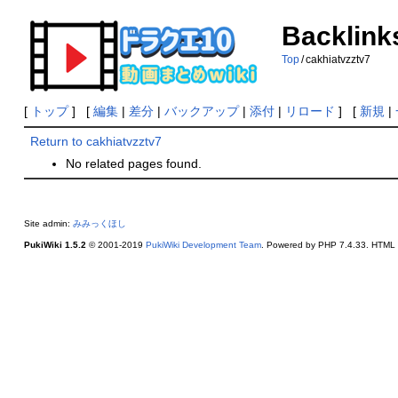
Backlinks
Top
/
cakhiatvzztv7
[
トップ
] [
編集
|
差分
|
バックアップ
|
添付
|
リロード
] [
新規
|
Return to cakhiatvzztv7
No related pages found.
Site admin:
みみっくほし
PukiWiki 1.5.2
© 2001-2019
PukiWiki Development Team
. Powered by PHP 7.4.33. HTML c