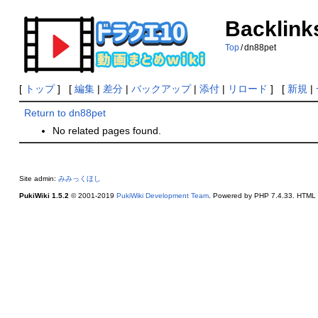
Backlink
Top
/
dn88pet
[
トップ
] [
編集
|
差分
|
バックアップ
|
添付
|
リロード
] [
新規
|
Return to dn88pet
No related pages found.
Site admin:
みみっくほし
PukiWiki 1.5.2
© 2001-2019
PukiWiki Development Team
. Powered by PHP 7.4.33. HTML c