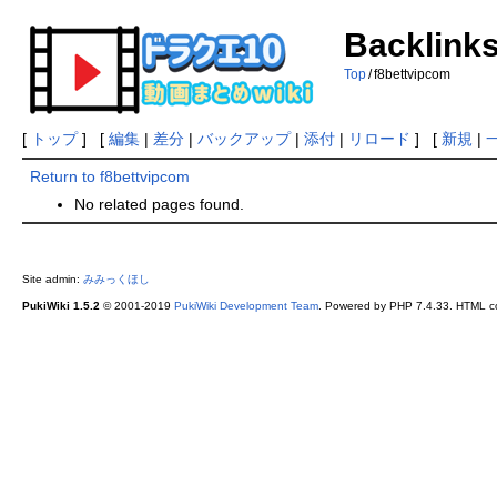
Backlinks
Top
/
f8bettvipcom
[
トップ
] [
編集
|
差分
|
バックアップ
|
添付
|
リロード
] [
新規
|
Return to f8bettvipcom
No related pages found.
Site admin:
みみっくほし
PukiWiki 1.5.2
© 2001-2019
PukiWiki Development Team
. Powered by PHP 7.4.33. HTML co