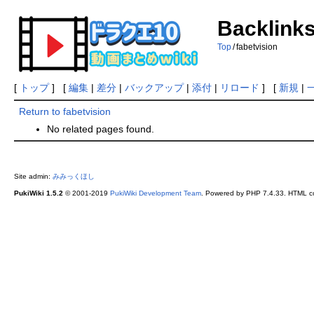
Backlinks
Top
/
fabetvision
[
トップ
] [
編集
|
差分
|
バックアップ
|
添付
|
リロード
] [
新規
|
Return to fabetvision
No related pages found.
Site admin:
みみっくほし
PukiWiki 1.5.2
© 2001-2019
PukiWiki Development Team
. Powered by PHP 7.4.33. HTML co