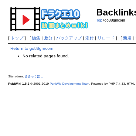
Backlink
Top
/
go88gmcom
[
トップ
] [
編集
|
差分
|
バックアップ
|
添付
|
リロード
] [
新規
|
Return to go88gmcom
No related pages found.
Site admin:
みみっくほし
PukiWiki 1.5.2
© 2001-2019
PukiWiki Development Team
. Powered by PHP 7.4.33. HTML c