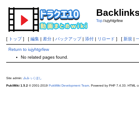
Backlinks
Top
/
iujyhtgrfew
[
トップ
] [
編集
|
差分
|
バックアップ
|
添付
|
リロード
] [
新規
|
Return to iujyhtgrfew
No related pages found.
Site admin:
みみっくほし
PukiWiki 1.5.2
© 2001-2019
PukiWiki Development Team
. Powered by PHP 7.4.33. HTML co