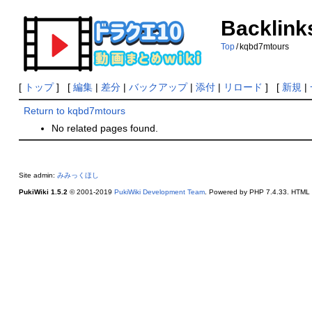
Backlink
Top
/
kqbd7mtours
[
トップ
] [
編集
|
差分
|
バックアップ
|
添付
|
リロード
] [
新規
|
Return to kqbd7mtours
No related pages found.
Site admin:
みみっくほし
PukiWiki 1.5.2
© 2001-2019
PukiWiki Development Team
. Powered by PHP 7.4.33. HTML c