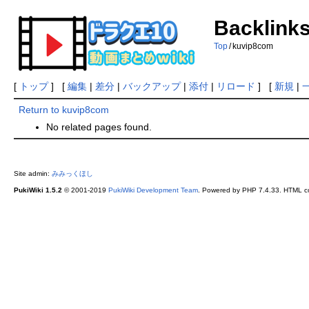
Backlinks
Top
/
kuvip8com
[
トップ
] [
編集
|
差分
|
バックアップ
|
添付
|
リロード
] [
新規
|
Return to kuvip8com
No related pages found.
Site admin:
みみっくほし
PukiWiki 1.5.2
© 2001-2019
PukiWiki Development Team
. Powered by PHP 7.4.33. HTML co