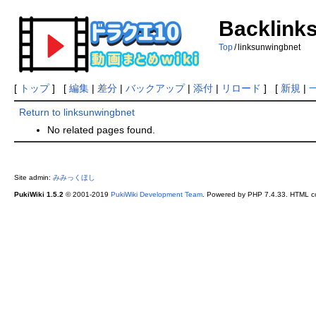
Backlinks
Top
/
linksunwingbnet
[
トップ
] [
編集
|
差分
|
バックアップ
|
添付
|
リロード
] [
新規
|
Return to linksunwingbnet
No related pages found.
Site admin:
みみっくほし
PukiWiki 1.5.2
© 2001-2019
PukiWiki Development Team
. Powered by PHP 7.4.33. HTML co