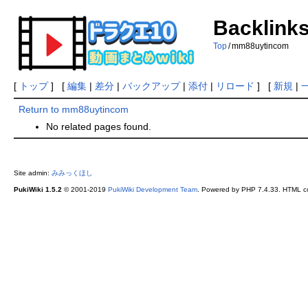
Backlink
Top
/
mm88uytincom
[
トップ
] [
編集
|
差分
|
バックアップ
|
添付
|
リロード
] [
新規
|
Return to mm88uytincom
No related pages found.
Site admin:
みみっくほし
PukiWiki 1.5.2
© 2001-2019
PukiWiki Development Team
. Powered by PHP 7.4.33. HTML co