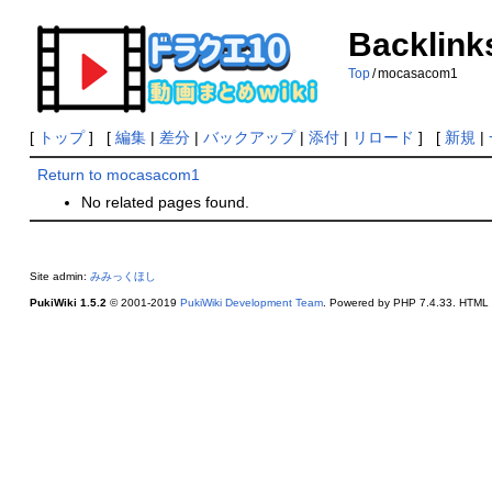
Backlink
Top
/
mocasacom1
[
トップ
] [
編集
|
差分
|
バックアップ
|
添付
|
リロード
] [
新規
|
Return to mocasacom1
No related pages found.
Site admin:
みみっくほし
PukiWiki 1.5.2
© 2001-2019
PukiWiki Development Team
. Powered by PHP 7.4.33. HTML c