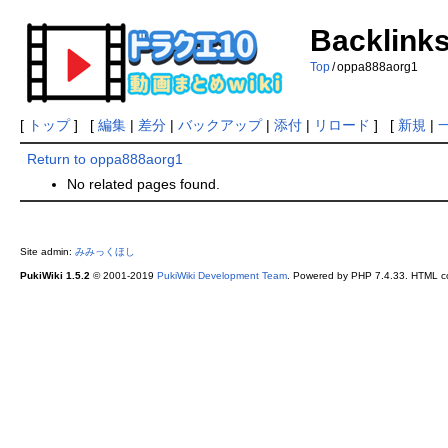
Backlinks
Top
/
oppa888aorg1
[
トップ
] [
編集
|
差分
|
バックアップ
|
添付
|
リロード
] [
新規
|
Return to oppa888aorg1
No related pages found.
Site admin:
みみっくほし
PukiWiki 1.5.2
© 2001-2019
PukiWiki Development Team
. Powered by PHP 7.4.33. HTML co