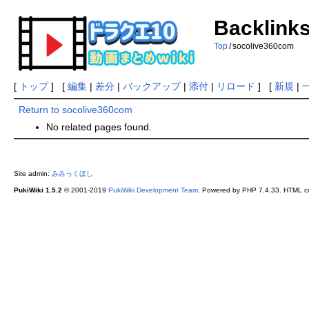
Backlinks
Top
/
socolive360com
[
トップ
] [
編集
|
差分
|
バックアップ
|
添付
|
リロード
] [
新規
|
Return to socolive360com
No related pages found.
Site admin:
みみっくほし
PukiWiki 1.5.2
© 2001-2019
PukiWiki Development Team
. Powered by PHP 7.4.33. HTML co