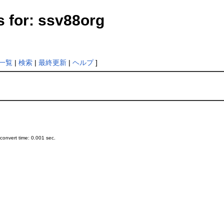
s for: ssv88org
一覧
|
検索
|
最終更新
|
ヘルプ
]
onvert time: 0.001 sec.