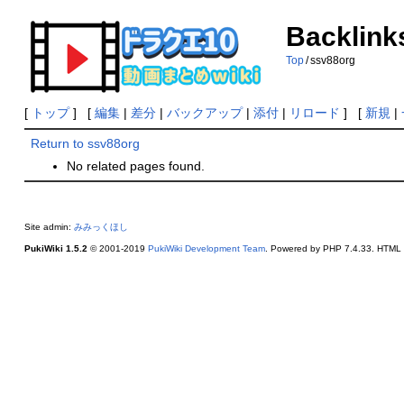
Backlink
Top
/
ssv88org
[
トップ
] [
編集
|
差分
|
バックアップ
|
添付
|
リロード
] [
新規
|
Return to ssv88org
No related pages found.
Site admin:
みみっくほし
PukiWiki 1.5.2
© 2001-2019
PukiWiki Development Team
. Powered by PHP 7.4.33. HTML c