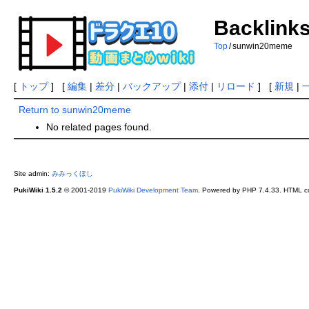
Backlink
Top
/
sunwin20meme
[
トップ
] [
編集
|
差分
|
バックアップ
|
添付
|
リロード
] [
新規
|
Return to sunwin20meme
No related pages found.
Site admin:
みみっくほし
PukiWiki 1.5.2
© 2001-2019
PukiWiki Development Team
. Powered by PHP 7.4.33. HTML co