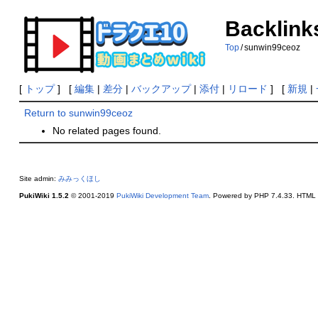
Backlink
Top
/
sunwin99ceoz
[
トップ
] [
編集
|
差分
|
バックアップ
|
添付
|
リロード
] [
新規
|
Return to sunwin99ceoz
No related pages found.
Site admin:
みみっくほし
PukiWiki 1.5.2
© 2001-2019
PukiWiki Development Team
. Powered by PHP 7.4.33. HTML c