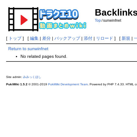
Backlinks
Top
/
sunwinfnet
[
トップ
] [
編集
|
差分
|
バックアップ
|
添付
|
リロード
] [
新規
|
Return to sunwinfnet
No related pages found.
Site admin:
みみっくほし
PukiWiki 1.5.2
© 2001-2019
PukiWiki Development Team
. Powered by PHP 7.4.33. HTML co