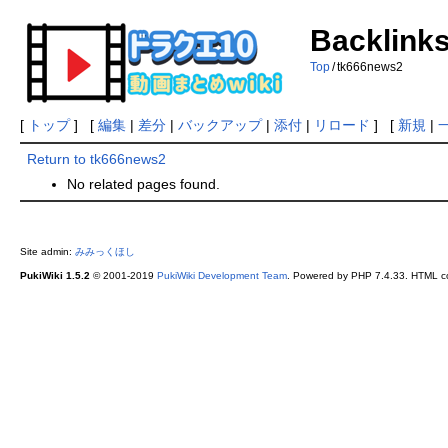
Backlinks
Top
/
tk666news2
[
トップ
] [
編集
|
差分
|
バックアップ
|
添付
|
リロード
] [
新規
|
Return to tk666news2
No related pages found.
Site admin:
みみっくほし
PukiWiki 1.5.2
© 2001-2019
PukiWiki Development Team
. Powered by PHP 7.4.33. HTML co