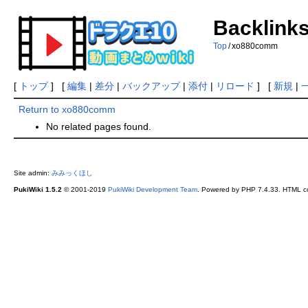
Backlink
Top
/
xo880comm
[
トップ
] [
編集
|
差分
|
バックアップ
|
添付
|
リロード
] [
新規
|
Return to xo880comm
No related pages found.
Site admin:
みみっくほし
PukiWiki 1.5.2
© 2001-2019
PukiWiki Development Team
. Powered by PHP 7.4.33. HTML co