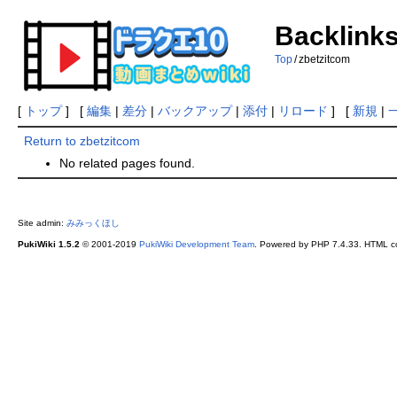
Backlinks
Top
/
zbetzitcom
[
トップ
] [
編集
|
差分
|
バックアップ
|
添付
|
リロード
] [
新規
|
Return to zbetzitcom
No related pages found.
Site admin:
みみっくほし
PukiWiki 1.5.2
© 2001-2019
PukiWiki Development Team
. Powered by PHP 7.4.33. HTML co