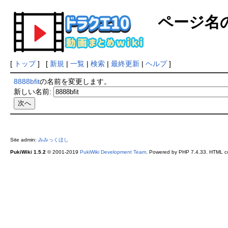
ページ名
[
トップ
] [
新規
|
一覧
|
検索
|
最終更新
|
ヘルプ
]
8888bfit
の名前を変更します。
新しい名前:
Site admin:
みみっくほし
PukiWiki 1.5.2
© 2001-2019
PukiWiki Development Team
. Powered by PHP 7.4.33. HTML co